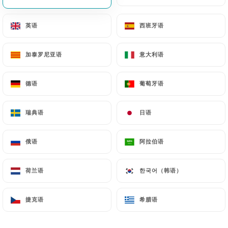
英语
英语
西班牙语
西班牙语
加泰罗尼亚语
加泰罗尼亚语
意大利语
意大利语
5.90€
德语
德语
葡萄牙语
葡萄牙语
6.90€
瑞典语
瑞典语
日语
日语
7.50€
俄语
俄语
阿拉伯语
阿拉伯语
7.50€
荷兰语
荷兰语
한국어（韩语）
한국어（韩语）
捷克语
捷克语
希腊语
希腊语