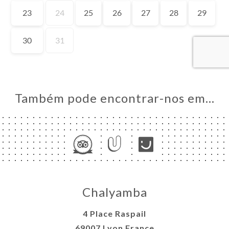
AL
RVAR
ERIA
IAÇÃO
NU
ACTO
Também pode encontrar-nos em…
Chalyamba
4 Place Raspail
69007 Lyon France