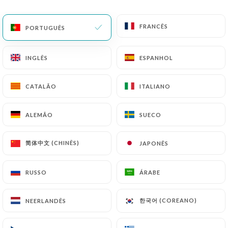
PT
MENU
FRANCÊS
FRANCÊS
PORTUGUÊS
PORTUGUÊS
INGLÊS
INGLÊS
ESPANHOL
ESPANHOL
CATALÃO
CATALÃO
ITALIANO
ITALIANO
/
PÁGINA INICIAL
CONTACTO
Contacto
ALEMÃO
ALEMÃO
SUECO
SUECO
简体中文 (CHINÊS)
简体中文 (CHINÊS)
JAPONÊS
JAPONÊS
RUSSO
RUSSO
ÁRABE
ÁRABE
한국어 (COREANO)
한국어 (COREANO)
NEERLANDÊS
NEERLANDÊS
Chalyamba