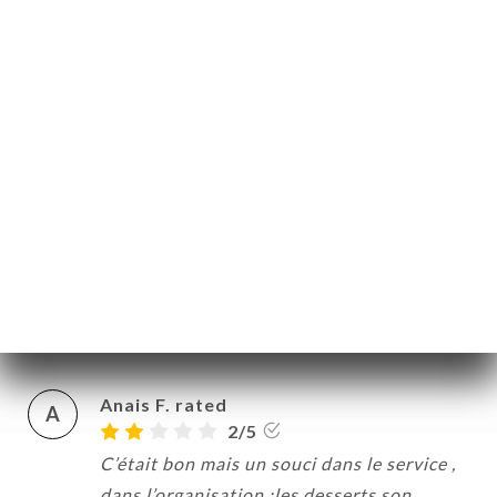
gros que le ventre, possibilité de repartir
avec sa pâtisserie dans une boîte à
emporter. Je recommande
12/04/2026
•
04:48
Graziana F. rated
G
5/5
Personale cordiale, simpatico e molto
molto gentile… cibo buonissimo!!!
Soprattutto i pancakes alla Benedict
06/04/2026
•
07:59
Anais F. rated
A
2/5
C’était bon mais un souci dans le service ,
dans l’organisation ;les desserts son