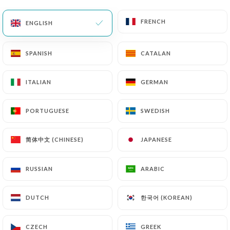
FRENCH
FRENCH
ENGLISH
ENGLISH
Myriam T. rated
M
1/5
SPANISH
SPANISH
CATALAN
CATALAN
21/06/2026
•
08:44
ITALIAN
ITALIAN
GERMAN
GERMAN
Fabienne W. rated
F
5/5
PORTUGUESE
PORTUGUESE
SWEDISH
SWEDISH
Grand restaurant avec une belle terrasse
et une salle arrière qui est une belle
简体中文 (CHINESE)
简体中文 (CHINESE)
JAPANESE
JAPANESE
surprise. Facile de réserver sur le site.
Grande capacité d’accueil et surtout
RUSSIAN
RUSSIAN
ARABIC
ARABIC
petites comme grandes tables.
한국어 (KOREAN)
한국어 (KOREAN)
DUTCH
DUTCH
15/06/2026
•
04:36
CZECH
CZECH
GREEK
GREEK