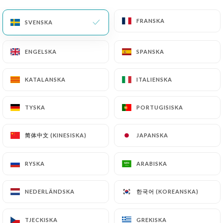
FRANSKA
FRANSKA
SVENSKA
SVENSKA
Myriam T. bedömd
M
1/5
ENGELSKA
ENGELSKA
SPANSKA
SPANSKA
21/06/2026
•
08:44
KATALANSKA
KATALANSKA
ITALIENSKA
ITALIENSKA
Fabienne W. bedömd
F
5/5
TYSKA
TYSKA
PORTUGISISKA
PORTUGISISKA
Grand restaurant avec une belle terrasse
et une salle arrière qui est une belle
简体中文 (KINESISKA)
简体中文 (KINESISKA)
JAPANSKA
JAPANSKA
surprise. Facile de réserver sur le site.
Grande capacité d’accueil et surtout
RYSKA
RYSKA
ARABISKA
ARABISKA
petites comme grandes tables.
한국어 (KOREANSKA)
한국어 (KOREANSKA)
NEDERLÄNDSKA
NEDERLÄNDSKA
15/06/2026
•
04:36
TJECKISKA
TJECKISKA
GREKISKA
GREKISKA