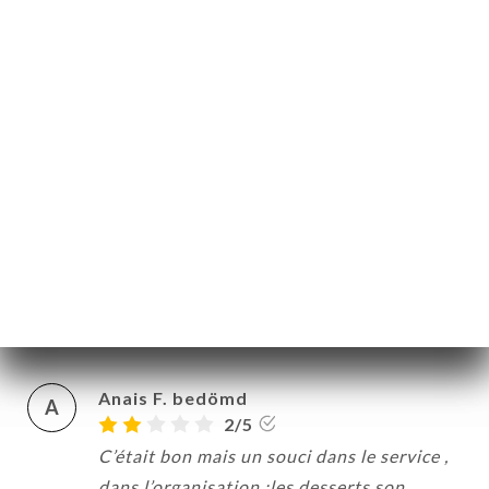
gros que le ventre, possibilité de repartir
avec sa pâtisserie dans une boîte à
emporter. Je recommande
12/04/2026
•
04:48
Graziana F. bedömd
G
5/5
Personale cordiale, simpatico e molto
molto gentile… cibo buonissimo!!!
Soprattutto i pancakes alla Benedict
06/04/2026
•
07:59
Anais F. bedömd
A
2/5
C’était bon mais un souci dans le service ,
dans l’organisation ;les desserts son