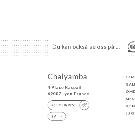
Du kan också se oss på …
Chalyamba
HEM
GAL
4 Place Raspail
OM
69007 Lyon France
MEN
+33753829253
KON
JUR
SV