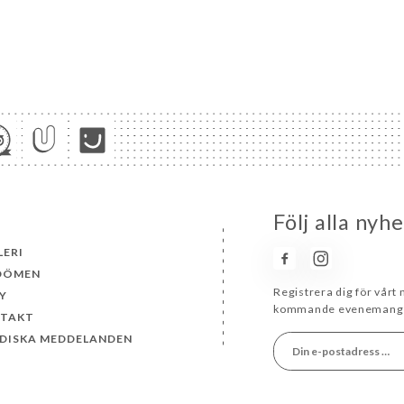
Följ alla ny
LERI
DÖMEN
Registrera dig för vårt
Y
kommande evenemang 
TAKT
IDISKA MEDDELANDEN