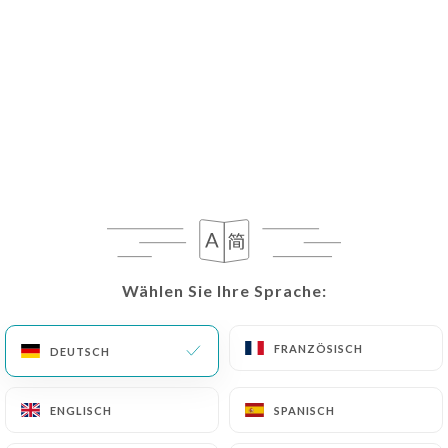
DE
MENÜ
/
START
GALERIE
Galerie
Wählen Sie Ihre Sprache:
Wählen Sie Ihre Sprache:
FRANZÖSISCH
FRANZÖSISCH
DEUTSCH
DEUTSCH
ENGLISCH
ENGLISCH
SPANISCH
SPANISCH