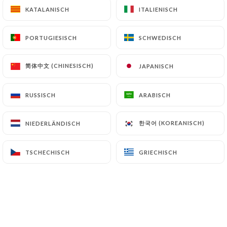
KATALANISCH
KATALANISCH
ITALIENISCH
ITALIENISCH
PORTUGIESISCH
PORTUGIESISCH
SCHWEDISCH
SCHWEDISCH
简体中文 (CHINESISCH)
简体中文 (CHINESISCH)
JAPANISCH
JAPANISCH
RUSSISCH
RUSSISCH
ARABISCH
ARABISCH
한국어 (KOREANISCH)
한국어 (KOREANISCH)
NIEDERLÄNDISCH
NIEDERLÄNDISCH
TSCHECHISCH
TSCHECHISCH
GRIECHISCH
GRIECHISCH