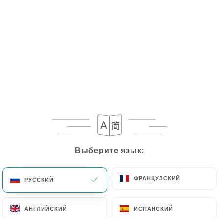
RU
МЕНЮ
/
ГЛАВНАЯ СТРАНИЦА
ГАЛЕРЕЯ
Галерея
Выберите язык:
Выберите язык:
ФРАНЦУЗСКИЙ
ФРАНЦУЗСКИЙ
РУССКИЙ
РУССКИЙ
АНГЛИЙСКИЙ
АНГЛИЙСКИЙ
ИСПАНСКИЙ
ИСПАНСКИЙ