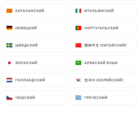
КАТАЛАНСКИЙ
КАТАЛАНСКИЙ
ИТАЛЬЯНСКИЙ
ИТАЛЬЯНСКИЙ
НЕМЕЦКИЙ
НЕМЕЦКИЙ
ПОРТУГАЛЬСКИЙ
ПОРТУГАЛЬСКИЙ
简体中文 (КИТАЙСКИЙ)
简体中文 (КИТАЙСКИЙ)
ШВЕДСКИЙ
ШВЕДСКИЙ
ЯПОНСКИЙ
ЯПОНСКИЙ
АРАБСКИЙ ЯЗЫК
АРАБСКИЙ ЯЗЫК
한국어 (КОРЕЙСКИЙ)
한국어 (КОРЕЙСКИЙ)
ГОЛЛАНДСКИЙ
ГОЛЛАНДСКИЙ
ЧЕШСКИЙ
ЧЕШСКИЙ
ГРЕЧЕСКИЙ
ГРЕЧЕСКИЙ