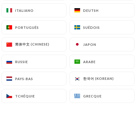
ITALIANO
ITALIANO
DEUTSH
DEUTSH
PORTUGUÊS
PORTUGUÊS
SUÉDOIS
SUÉDOIS
简体中文 (CHINESE)
简体中文 (CHINESE)
JAPON
JAPON
RUSSIE
RUSSIE
ARABE
ARABE
한국어 (KOREAN)
한국어 (KOREAN)
PAYS-BAS
PAYS-BAS
TCHÉQUIE
TCHÉQUIE
GRECQUE
GRECQUE