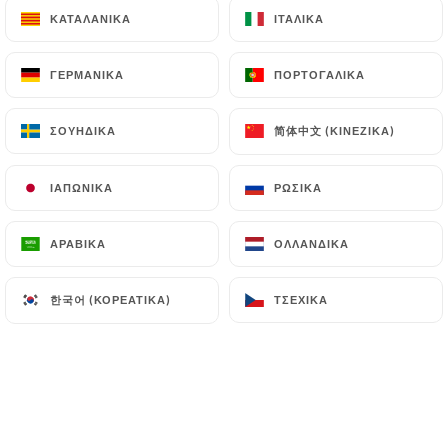
ΚΑΤΑΛΑΝΙΚΆ
ΚΑΤΑΛΑΝΙΚΆ
ΙΤΑΛΙΚΆ
ΙΤΑΛΙΚΆ
ΓΕΡΜΑΝΙΚΆ
ΓΕΡΜΑΝΙΚΆ
ΠΟΡΤΟΓΑΛΙΚΆ
ΠΟΡΤΟΓΑΛΙΚΆ
简体中文 (ΚΙΝΈΖΙΚΑ)
简体中文 (ΚΙΝΈΖΙΚΑ)
ΣΟΥΗΔΙΚΆ
ΣΟΥΗΔΙΚΆ
ΙΑΠΩΝΙΚΆ
ΙΑΠΩΝΙΚΆ
ΡΩΣΙΚΆ
ΡΩΣΙΚΆ
ΑΡΑΒΙΚΆ
ΑΡΑΒΙΚΆ
ΟΛΛΑΝΔΙΚΆ
ΟΛΛΑΝΔΙΚΆ
한국어 (ΚΟΡΕΆΤΙΚΑ)
한국어 (ΚΟΡΕΆΤΙΚΑ)
ΤΣΈΧΙΚΑ
ΤΣΈΧΙΚΑ