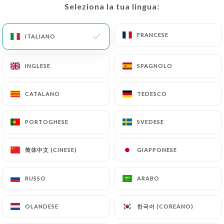
Seleziona la tua lingua:
Seleziona la tua lingua:
FRANCESE
FRANCESE
ITALIANO
ITALIANO
Myriam T. ha lasciato una recensione
M
1/5
INGLESE
INGLESE
SPAGNOLO
SPAGNOLO
21/06/2026
•
08:44
CATALANO
CATALANO
TEDESCO
TEDESCO
Fabienne W. ha lasciato una
F
recensione
5/5
PORTOGHESE
PORTOGHESE
SVEDESE
SVEDESE
Grand restaurant avec une belle terrasse
et une salle arrière qui est une belle
简体中文 (CINESE)
简体中文 (CINESE)
GIAPPONESE
GIAPPONESE
surprise. Facile de réserver sur le site.
Grande capacité d’accueil et surtout
RUSSO
RUSSO
ARABO
ARABO
petites comme grandes tables.
한국어 (COREANO)
한국어 (COREANO)
OLANDESE
OLANDESE
15/06/2026
•
04:36