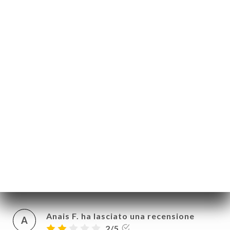
choix de boissons chaudes, smoothies,
plats salés et sucrés. Si les yeux sont plus
gros que le ventre, possibilité de repartir
avec sa pâtisserie dans une boîte à
emporter. Je recommande
12/04/2026
•
04:48
Graziana F. ha lasciato una recensione
G
5/5
Personale cordiale, simpatico e molto
molto gentile… cibo buonissimo!!!
Soprattutto i pancakes alla Benedict
06/04/2026
•
07:59
Anais F. ha lasciato una recensione
A
2/5